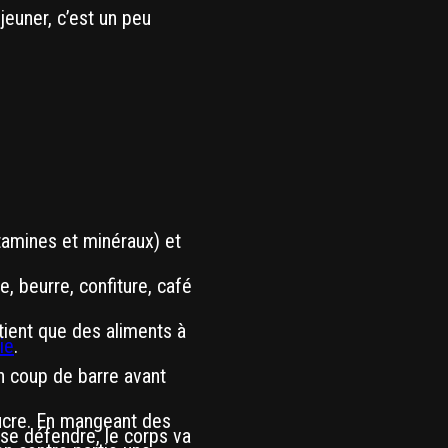
jeuner, c’est un peu
itamines et minéraux) et
 beurre, confiture, café
tient que des aliments à
ie
.
n coup de barre avant
ucre. En mangeant des
 se défendre, le corps va