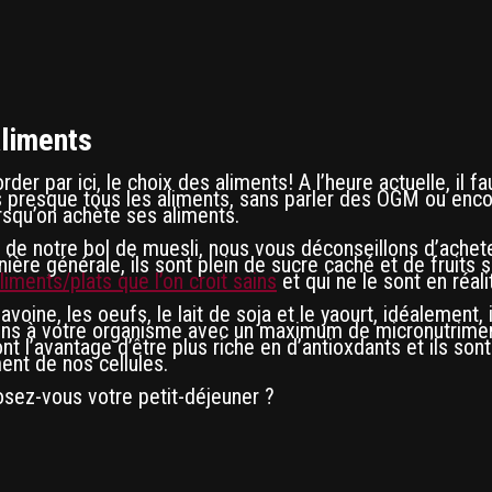
aliments
er par ici, le choix des aliments! A l’heure actuelle, il f
 presque tous les aliments, sans parler des OGM ou encor
orsqu’on achète ses aliments.
 de notre bol de muesli, nous vous déconseillons d’achete
nière générale, ils sont plein de sucre caché et de fruits 
liments/plats que l’on croit sains
et qui ne le sont en réali
voine, les oeufs, le lait de soja et le yaourt, idéalement, 
ains à votre organisme avec un maximum de micronutrime
ont l’avantage d’être plus riche en d’antioxdants et ils so
ment de nos cellules.
ez-vous votre petit-déjeuner ?