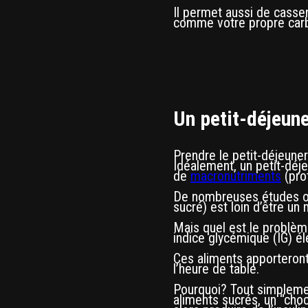
Il permet aussi de casser
comme votre propre carb
Un petit-déjeune
Prendre le petit-déjeuner
Idéalement, un petit-dé
de
macronutriments
(prot
De nombreuses études ont
sucré) est loin d’être un
Mais quel est le problèm
indice glycémique (IG) é
Ces aliments apporteront
l’heure de table.
Pourquoi? Tout simplemen
aliments sucrés, un “choc