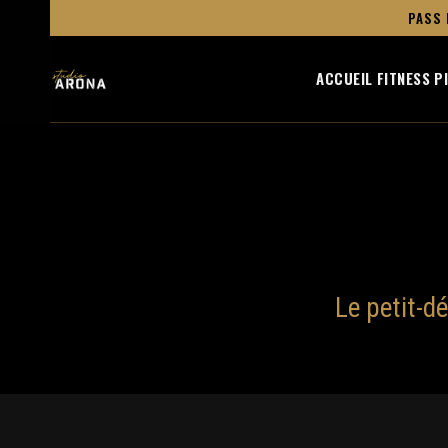
PASS 
ACCUEIL
FITNESS
P
Le petit-d