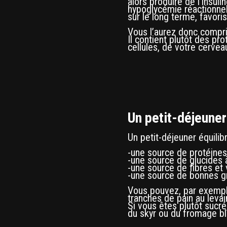
alors produire de l’insul
hypoglycémie réactionnel
sur le long terme, favori
Vous l’aurez donc compris
Il contient plutôt des p
cellules, de votre cervea
Un petit-déjeuner
Un petit-déjeuner équilib
-une source de protéines 
-une source de glucides 
-une source de fibres et 
-une source de bonnes gra
Vous pouvez, par exemple
tranches de pain au leva
Si vous êtes plutôt sucr
du skyr ou du fromage bl