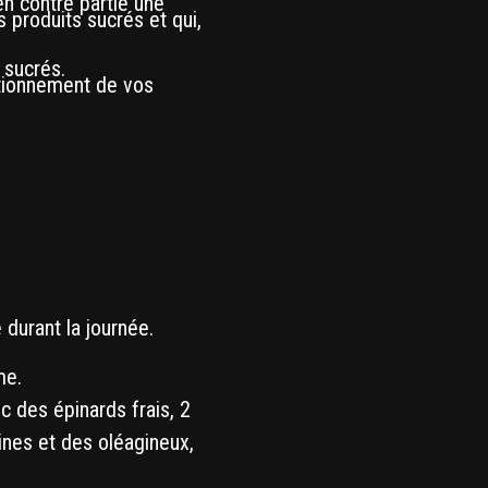
en contre partie une
produits sucrés et qui,
 sucrés.
ctionnement de vos
 durant la journée.
me.
 des épinards frais, 2
ines et des oléagineux,