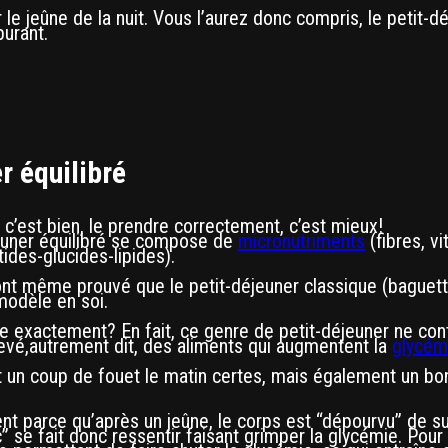
 le jeûne de la nuit. Vous l’aurez donc compris, le petit-dé
urant.
r équilibré
 c’est bien, le prendre correctement, c’est mieux!
jeuner équilibré se compose de
micronutriments
(fibres, v
ides-glucides-lipides).
 même prouvé que le petit-déjeuner classique (baguette,
 modèle en soi.
e exactement? En fait, ce genre de petit-déjeuner ne con
levé,autrement dit, des aliments qui augmentent la
glycém
 un coup de fouet le matin certes, mais également un bo
t parce qu’après un jeûne, le corps est “dépourvu” de s
” se fait donc ressentir faisant grimper la glycémie. Pour