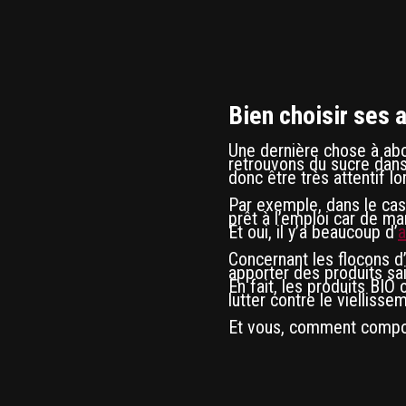
Bien choisir ses 
Une dernière chose à abord
retrouvons du sucre dans
donc être très attentif l
Par exemple, dans le cas
prêt à l’emploi car de ma
Et oui, il y’a beaucoup d’
a
Concernant les flocons d’a
apporter des produits s
En fait, les produits BIO 
lutter contre le viellisse
Et vous, comment compos