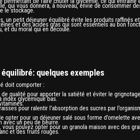
ine permettant de faire chuter la glycémie, ce qui entraîne 
le, qui vous donnera, à nouveau, envie de consommer des 
se le stockage.
, un petit déjeuner équilibré évite les produits raffinés et
rotéines et des acides gras qui sont essentiels au bon fon
u, et du moral qui en découle.
 équilibré: quelques exemples
ré doit comporter :
de qualité pour apporter la satiété et éviter le grignotage
à index glycémique bas.
vitamines.
isses pour ralentir l'absorption des sucres par l'organis
 opter pour un déjeuner salé sous forme d'omelette avec
in avec un peu de beurre.
é, vous pouvez opter pour un granola maison avec des gra
anc et des fruits rouges.