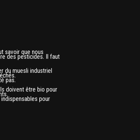
aut savoir que nous
e des pesticides. Il faut
r du muesli industriel
séchés.
té pas.
ils doivent être bio pour
nts.
nt indispensables pour